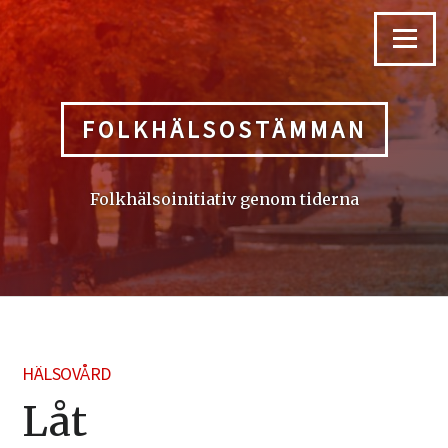
Skip
to
Menu
content
FOLKHÄLSOSTÄMMAN
Folkhälsoinitiativ genom tiderna
HÄLSOVÅRD
Låt