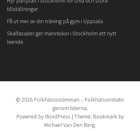
Hyr partytält i Stockholm för små och stora
tillställningar
Få ut mer av din träning på gym i Uppsala
Skalfasader ger människor i Stockholm ett nytt
leende
©
2026
Folkhälsostämman
–
Folkhälsoinitiativ
genom tiderna.
Powered by
WordPress
|
Theme:
Bookmark
by
Michael Van Den Berg.